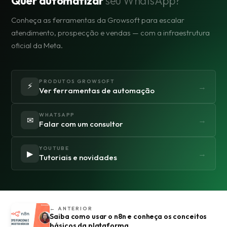
Quer automatizar
seu WhatsApp?
Conheça as ferramentas da Growsoft para escalar
atendimento, prospecção e vendas — com a infraestrutura
oficial da Meta.
PRODUTOS GROWSOFT
⚡
→
Ver ferramentas de automação
WHATSAPP
✉
→
Falar com um consultor
YOUTUBE
▶
→
Tutoriais e novidades
← ANTERIOR
Saiba como usar o n8n e conheça os conceitos
básicos da plataforma