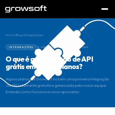
Início
/
Blog
/
Integrações
INTEGRAÇÕES
8 ABR 2020
2 MIN DE LEITURA
O que é a Integração de API
grátis em alguns planos?
Alguns planos da Growsoft incluem uma primeira integração
via API totalmente gratuita e gerenciada pela nossa equipe.
Entenda como funciona e como aproveitar.