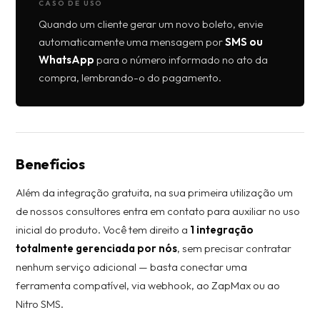
CASO DE USO
Quando um cliente gerar um novo boleto, envie
automaticamente uma mensagem por
SMS ou
WhatsApp
para o número informado no ato da
compra, lembrando-o do pagamento.
Benefícios
Além da integração gratuita, na sua primeira utilização um
de nossos consultores entra em contato para auxiliar no uso
inicial do produto. Você tem direito a
1 integração
totalmente gerenciada por nós
, sem precisar contratar
nenhum serviço adicional — basta conectar uma
ferramenta compatível, via webhook, ao ZapMax ou ao
Nitro SMS.