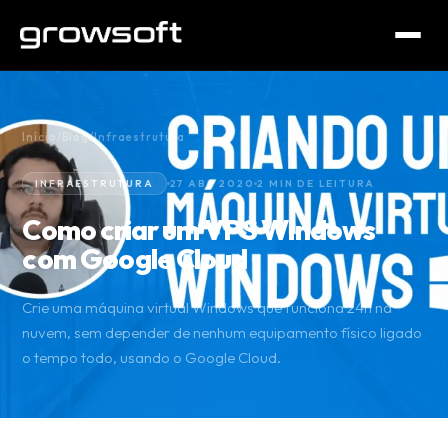
Início
/
Blog
/
Infraestrutura
INFRAESTRUTURA
27 ABR 2020
2 MIN DE LEITURA
Como criar um VPS Windows
com Google Cloud
Crie uma máquina virtual Windows que funciona 24h na
nuvem, sem depender de nenhum equipamento físico ligado
o tempo todo, usando o Google Cloud.