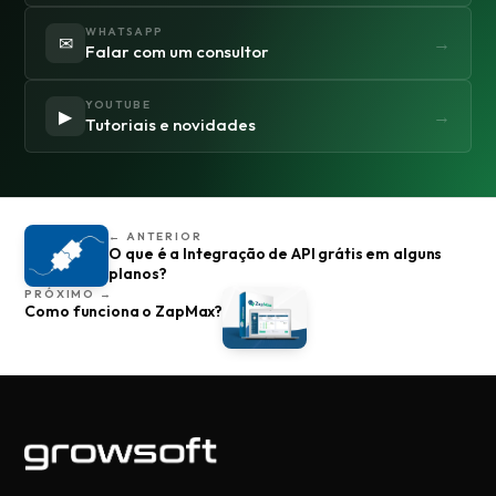
WHATSAPP
✉
→
Falar com um consultor
YOUTUBE
▶
→
Tutoriais e novidades
← ANTERIOR
O que é a Integração de API grátis em alguns
planos?
PRÓXIMO →
Como funciona o ZapMax?