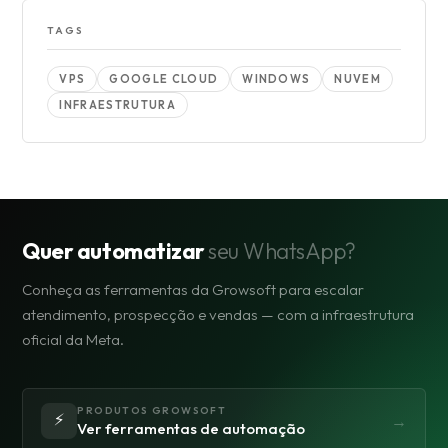
TAGS
VPS
GOOGLE CLOUD
WINDOWS
NUVEM
INFRAESTRUTURA
Quer automatizar
seu WhatsApp?
Conheça as ferramentas da Growsoft para escalar
atendimento, prospecção e vendas — com a infraestrutura
oficial da Meta.
PRODUTOS GROWSOFT
⚡
→
Ver ferramentas de automação