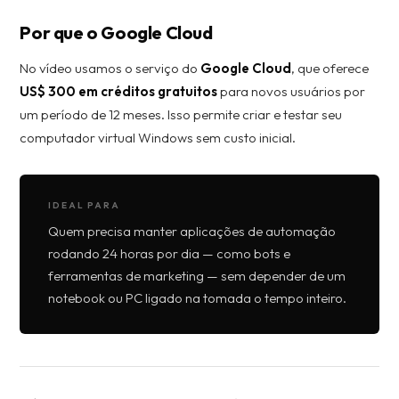
Por que o Google Cloud
No vídeo usamos o serviço do
Google Cloud
, que oferece
US$ 300 em créditos gratuitos
para novos usuários por
um período de 12 meses. Isso permite criar e testar seu
computador virtual Windows sem custo inicial.
IDEAL PARA
Quem precisa manter aplicações de automação
rodando 24 horas por dia — como bots e
ferramentas de marketing — sem depender de um
notebook ou PC ligado na tomada o tempo inteiro.