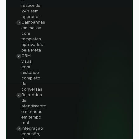
responde
24h sem
operador
Campanhas
em massa
com
templates
aprovados
pela Meta
CRM
visual
com
histórico
completo
de
conversas
Relatórios
de
atendimento
e métricas
em tempo
real
Integração
com n8n,