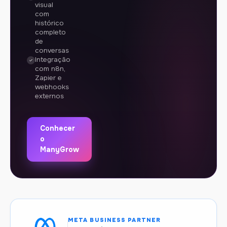
visual
com
histórico
completo
de
conversas
Integração
com n8n,
Zapier e
webhooks
externos
Conhecer
o
ManyGrow
META BUSINESS PARTNER