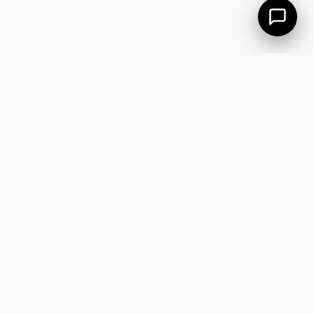
Ferramentas de automação para WhatsApp e
Instagram. Soluções práticas para escalar o
seu atendimento e suas vendas.
Mococa, São Paulo
Delaware, EUA