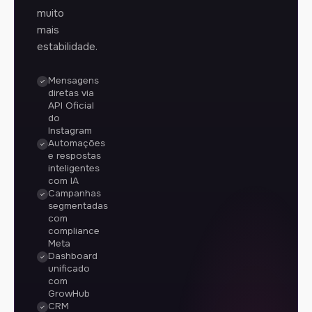
muito
mais
estabilidade.
Mensagens
diretas via
API Oficial
do
Instagram
Automações
e respostas
inteligentes
com IA
Campanhas
segmentadas
com
compliance
Meta
Dashboard
unificado
com
GrowHub
CRM