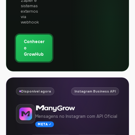
Zapier e
sistemas
externos
via
webhook
Conhecer
o
GrowHub
Disponível agora
Instagram Business API
Mensagens no Instagram com API Oficial
META ✓