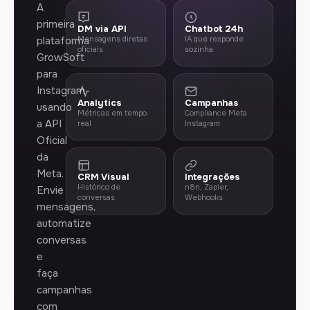
A
primeira
DM via API
Chatbot 24h
plataforma
Mensagens diretas
IA que responde
oficiais
sozinha
GrowSoft
para
Instagram
Analytics
Campanhas
usando
Métricas em tempo
Compliance Meta
a API
real
Instagram
Oficial
da
Meta.
CRM Visual
Integrações
Histórico de
n8n, Zapier,
Envie
conversas
Webhooks
mensagens,
automatize
conversas
e
faça
campanhas
com