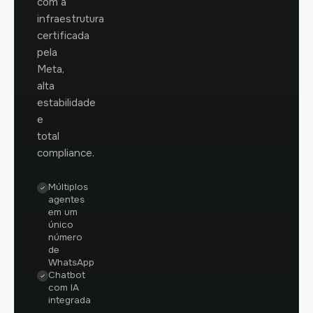
com a
infraestrutura
certificada
pela
Meta,
alta
estabilidade
e
total
compliance.
Múltiplos
agentes
em um
único
número
de
WhatsApp
Chatbot
com IA
integrada
—