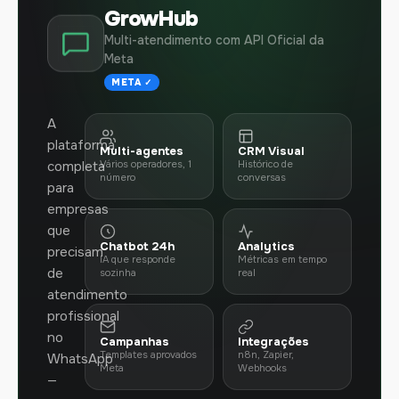
GrowHub
Multi-atendimento com API Oficial da
Meta
META ✓
A
plataforma
Multi-agentes
CRM Visual
completa
Vários operadores, 1
Histórico de
número
conversas
para
empresas
que
Chatbot 24h
Analytics
precisam
IA que responde
Métricas em tempo
de
sozinha
real
atendimento
profissional
no
Campanhas
Integrações
Templates aprovados
n8n, Zapier,
WhatsApp
Meta
Webhooks
—