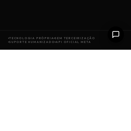
TECNOLOGIA PRÓPRIA
SEM TERCEIRIZAÇÃO
SUPORTE HUMANIZADO
API OFICIAL META
SOBRE A GROWSOFT
Tem gente de verdade
por trás de cada
solução
entregue.