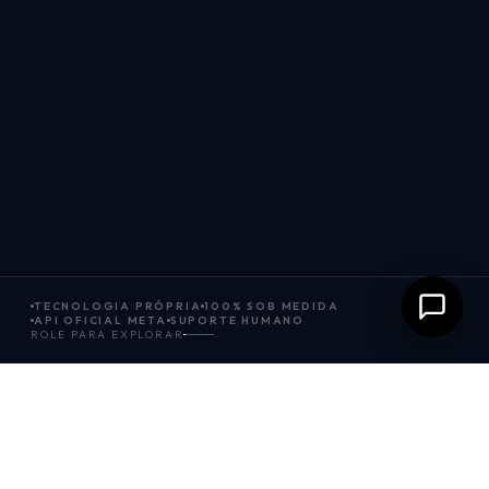
TECNOLOGIA PRÓPRIA
100% SOB MEDIDA
API OFICIAL META
SUPORTE HUMANO
ROLE PARA EXPLORAR
PARA TODOS OS SEGMENTOS