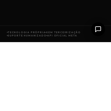
TECNOLOGIA PRÓPRIA
SEM TERCEIRIZAÇÃO
SUPORTE HUMANIZADO
API OFICIAL META
SOBRE A GROWSOFT
Tem gente de verdade
por trás de cada
solução
entregue.