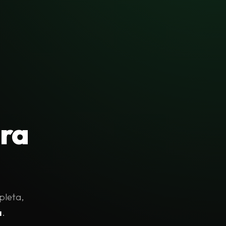
ara
pleta,
a
.