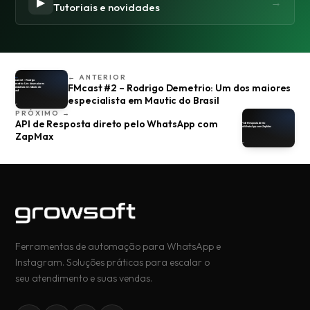
▶
→
Tutoriais e novidades
← ANTERIOR
FMcast #2 – Rodrigo Demetrio: Um dos maiores
especialista em Mautic do Brasil
PRÓXIMO →
API de Resposta direto pelo WhatsApp com
ZapMax
Ferramentas de automação para WhatsApp e
Instagram. Soluções práticas para escalar o
seu atendimento e suas vendas.