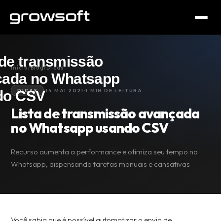
Início
/
Blog
/
Dicas
DICAS
14 MAI 2021
1 MIN DE LEITURA
Lista de transmissão avançada
no Whatsapp usando CSV
Recurso aumenta a performance e otimiza seu tempo no
Whatsapp, dispensando tarefas manuais e cansativas
Você sabia que é possível automatizar o envio de