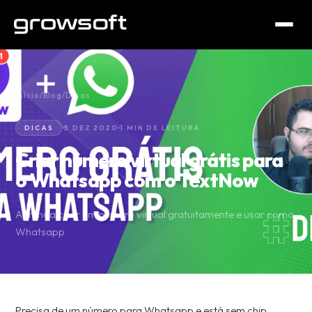
Início
/
Blog
/
Dicas
DICAS
5 DEZ 2020
1 MIN DE LEITURA
Criar número virtual grátis para
o Whatsapp com o TextNow
Aprenda criar um número virtual gratuitamente e usar como
Whatsapp
Precisa de um número para Whatsapp e está sem chip