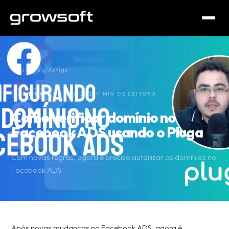
Início
/
Blog
/
Artigo
ARTIGO
26 ABR 2021
1 MIN DE LEITURA
Como verificar domínio no
Facebook ADS usando o Pluga
Com novas regras, agora é preciso autorizar os domínios no
Facebook ADS
Após novas mudanças no Facebook ADS, agora é