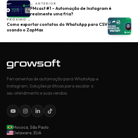
← ANTERIOR
FMcast #1 – Automação de Instagram é
realmente uma fria?
PRÓXIMO →
Como exportar contatos do WhatsApp para CSV
usando o ZapMax
Ferramentas de automação para WhatsApp e
Instagram. Soluções práticas para escalar o
seu atendimento e suas vendas.
Mococa, São Paulo
Delaware, EUA