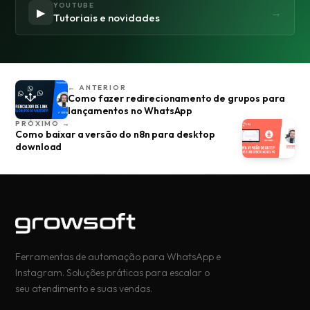
YOUTUBE
▶
→
Tutoriais e novidades
← ANTERIOR
Como fazer redirecionamento de grupos para
lançamentos no WhatsApp
PRÓXIMO →
Como baixar a versão do n8n para desktop
download
Ferramentas de automação para WhatsApp e
Instagram. Soluções práticas para escalar o
seu atendimento e suas vendas.