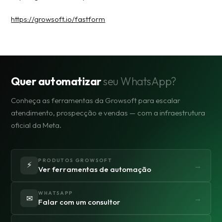
https://growsoft.io/fastform
Quer automatizar
seu WhatsApp?
Conheça as ferramentas da Growsoft para escalar
atendimento, prospecção e vendas — com a infraestrutura
oficial da Meta.
PRODUTOS GROWSOFT
⚡
→
Ver ferramentas de automação
WHATSAPP
✉
→
Falar com um consultor