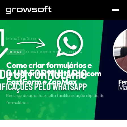
Início
/
Blog
/
Dicas
DICAS
15 OUT 2021
1 MIN DE LEITURA
Como criar formulários e
integrar no WhatsApp com
FastForm e ZapMax
Recurso de arrasta e solta facilita criação rápida de
formulários