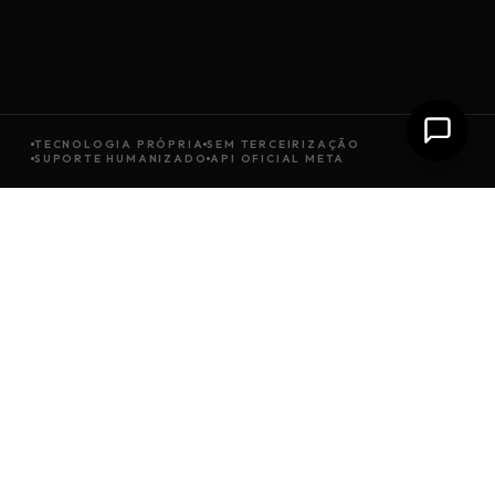
TECNOLOGIA PRÓPRIA
SEM TERCEIRIZAÇÃO
SUPORTE HUMANIZADO
API OFICIAL META
SOBRE A GROWSOFT
Tem gente de verdade
por trás de cada
solução
entregue.